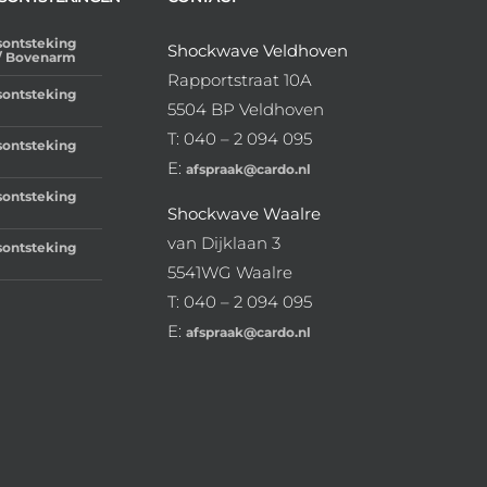
sontsteking
Shockwave Veldhoven
/ Bovenarm
Rapportstraat 10A
sontsteking
5504 BP Veldhoven
T: 040 – 2 094 095
sontsteking
E:
afspraak@cardo.nl
sontsteking
Shockwave Waalre
van Dijklaan 3
sontsteking
5541WG Waalre
T: 040 – 2 094 095
E:
afspraak@cardo.nl