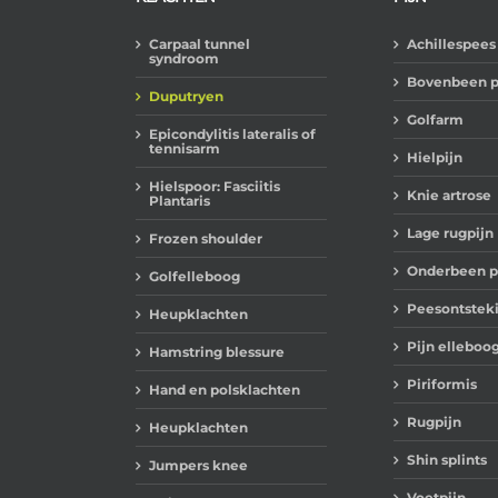
Carpaal tunnel
Achillespees 
syndroom
Bovenbeen p
Duputryen
Golfarm
Epicondylitis lateralis of
tennisarm
Hielpijn
Hielspoor: Fasciitis
Knie artrose
Plantaris
Lage rugpijn
Frozen shoulder
Onderbeen p
Golfelleboog
Peesontstek
Heupklachten
Pijn elleboo
Hamstring blessure
Piriformis
Hand en polsklachten
Rugpijn
Heupklachten
Shin splints
Jumpers knee
Voetpijn