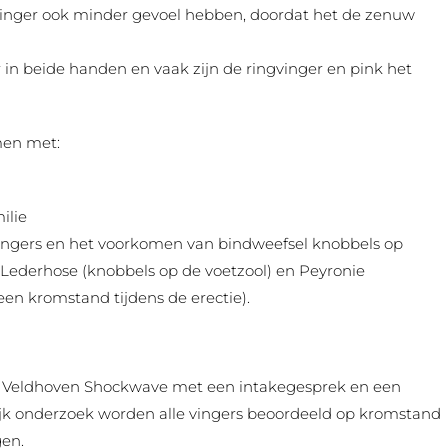
vinger ook minder gevoel hebben, doordat het de zenuw
 in beide handen en vaak zijn de ringvinger en pink het
men met:
ilie
vingers en het voorkomen van bindweefsel knobbels op
an Lederhose (knobbels op de voetzool) en Peyronie
en kromstand tijdens de erectie).
j Veldhoven Shockwave met een intakegesprek en een
lijk onderzoek worden alle vingers beoordeeld op kromstand
gen.