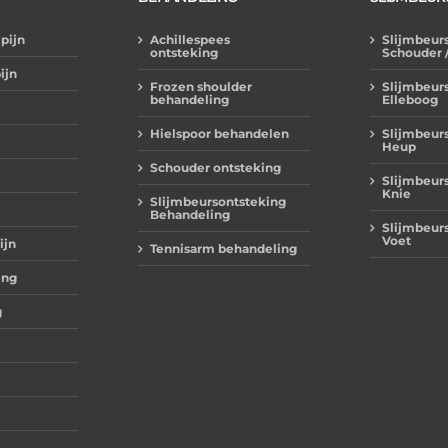
pijn
Achillespees
Slijmbeur
ontsteking
Schouder 
ijn
Frozen shoulder
Slijmbeur
behandeling
Elleboog
Hielspoor behandelen
Slijmbeur
Heup
Schouder ontsteking
Slijmbeur
Knie
Slijmbeursontsteking
Behandeling
Slijmbeur
Voet
ijn
Tennisarm behandeling
ing
g