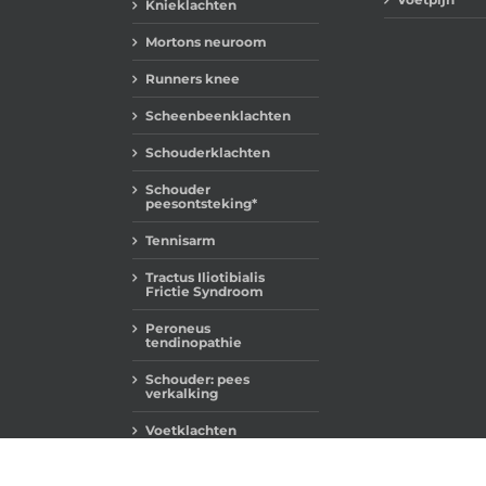
Knieklachten
Mortons neuroom
Runners knee
Scheenbeenklachten
Schouderklachten
Schouder
peesontsteking*
Tennisarm
Tractus Iliotibialis
Frictie Syndroom
Peroneus
tendinopathie
Schouder: pees
verkalking
Voetklachten
Ziekte van Ledderhose