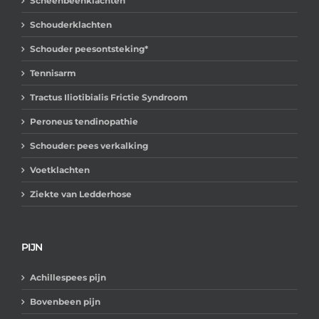
Scheenbeenklachten
Schouderklachten
Schouder peesontsteking*
Tennisarm
Tractus Iliotibialis Frictie Syndroom
Peroneus tendinopathie
Schouder: pees verkalking
Voetklachten
Ziekte van Ledderhose
PIJN
Achillespees pijn
Bovenbeen pijn