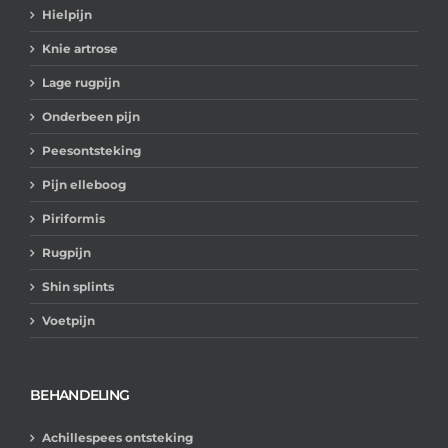
Hielpijn
Knie artrose
Lage rugpijn
Onderbeen pijn
Peesontsteking
Pijn elleboog
Piriformis
Rugpijn
Shin splints
Voetpijn
BEHANDELING
Achillespees ontsteking