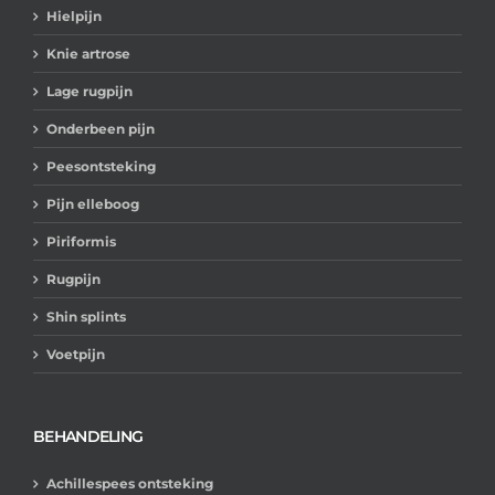
Hielpijn
Knie artrose
Lage rugpijn
Onderbeen pijn
Peesontsteking
Pijn elleboog
Piriformis
Rugpijn
Shin splints
Voetpijn
BEHANDELING
Achillespees ontsteking